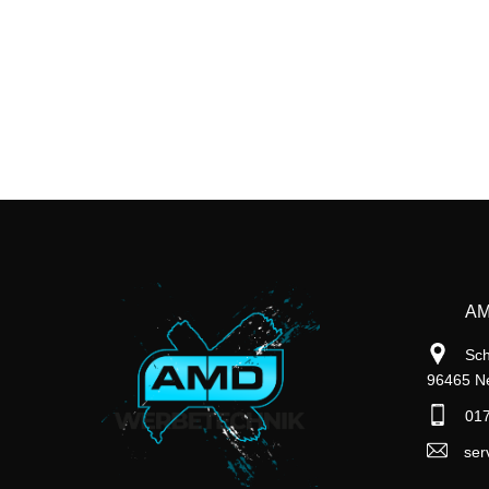
AM
Sch
96465 Ne
017
ser