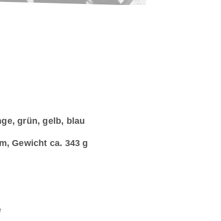
ge, grün, gelb, blau
, Gewicht ca. 343 g
e