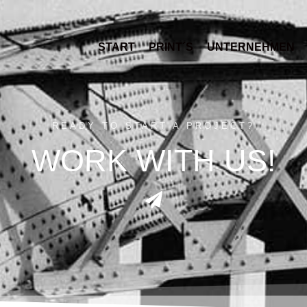
START
PRINT´S
UNTERNEHMEN
READY TO START A PROJECT?
WORK WITH US!