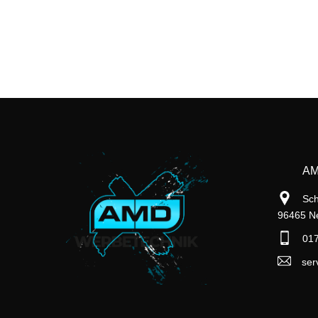
AM
Sch
96465 Ne
017
ser