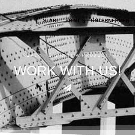
START
PRINT´S
UNTERNEHMEN
READY TO START A PROJECT?
WORK WITH US!